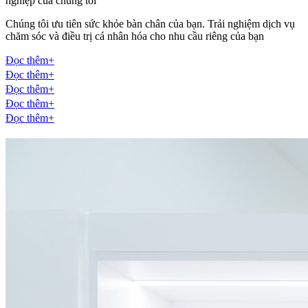
nghiệp của chúng tôi
Chúng tôi ưu tiên sức khỏe bàn chân của bạn. Trải nghiệm dịch vụ
chăm sóc và điều trị cá nhân hóa cho nhu cầu riêng của bạn
Đọc thêmㅤㅤ‎‎‎‎‎‏‎‏‎‏‎‏‎‏‎+
Đọc thêmㅤㅤ‎‎‎‎‎‏‎‏‎‏‎‏‎‏‎+
Đọc thêmㅤㅤ‎‎‎‎‎‏‎‏‎‏‎‏‎‏‎+
Đọc thêmㅤㅤ‎‎‎‎‎‏‎‏‎‏‎‏‎‏‎+
Đọc thêmㅤㅤ‎‎‎‎‎‏‎‏‎‏‎‏‎‏‎+