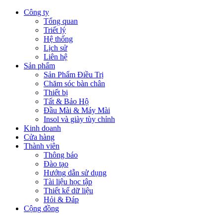
Công ty
Tổng quan
Triết lý
Hệ thống
Lịch sử
Liên hệ
Sản phẩm
Sản Phẩm Điều Trị
Chăm sóc bàn chân
Thiết bị
Tất & Bảo Hộ
Đầu Mài & Máy Mài
Insol và giày tùy chỉnh
Kinh doanh
Cửa hàng
Thành viên
Thông báo
Đào tạo
Hướng dẫn sử dụng
Tài liệu học tập
Thiết kế dữ liệu
Hỏi & Đáp
Cộng đồng